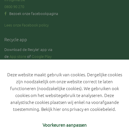
0800 90 270
Bezoek onze facebookpagina
Lees onze Facebook policy
Recycle app
Download de Recyle! app via
de
App store
of
Google Play
Deze website maakt gebruik van cookies. Dergelijke cookies
zijn noodzakelijk om onze website correct te laten
Blijf op de hoogte over de stand van zaken rond de selectieve
inzameling van GFT.
functioneren (noodzakelijke cookies). We gebruiken ook
cookies om het websitegebruik te analyseren. Deze
analystische cookies plaatsen wij enkel na voorafgaande
toestemming. Bekijk hier ons
privacy en cookiebeleid
.
Privacyverklaring IVLA
Cookiebeleid
Cookievoorkeuren
Voorkeuren aanpassen