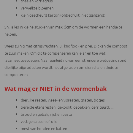
thee en koffiegruis
verwelkte bloemen
klein gescheurd karton (onbedrukt, niet glanzend)
Snij alles in kleine stukken van
max. 5cm
om de wormen een handje te
helpen.
Wees zuinig met citrusvruchten, ui, knoflook en prei. Dit kan de compost
te zuur maken. Om dit te compenseren kan je af en toe wat
lavameel toevoegen. Naar aanleiding van een strengere wetgeving rond
dierlijke bijproducten wordt het afgeraden om eierschalen thuis te
composteren.
Wat mag er NIET in de wormenbak
dierlijke resten: vlees- en visresten, graten, botjes
bereide etensresten (gekookt, gebakken, gefrituurd, ...)
brood en gebak, rijst en pasta
vettige sausen of olie
mest van honden en katten