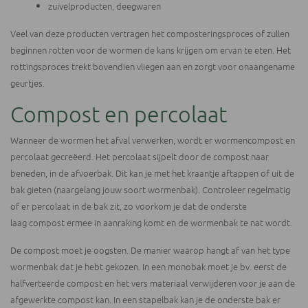
zuivelproducten, deegwaren
Veel van deze producten vertragen het composteringsproces of zullen
beginnen rotten voor de wormen de kans krijgen om ervan te eten. Het
rottingsproces trekt bovendien vliegen aan en zorgt voor onaangename
geurtjes.
Compost en percolaat
Wanneer de wormen het afval verwerken, wordt er wormencompost en
percolaat gecreëerd. Het percolaat sijpelt door de compost naar
beneden, in de afvoerbak. Dit kan je met het kraantje aftappen of uit de
bak gieten (naargelang jouw soort wormenbak). Controleer regelmatig
of er percolaat in de bak zit, zo voorkom je dat de onderste
laag compost ermee in aanraking komt en de wormenbak te nat wordt.
De compost moet je oogsten. De manier waarop hangt af van het type
wormenbak dat je hebt gekozen. In een monobak moet je bv. eerst de
halfverteerde compost en het vers materiaal verwijderen voor je aan de
afgewerkte compost kan. In een stapelbak kan je de onderste bak er