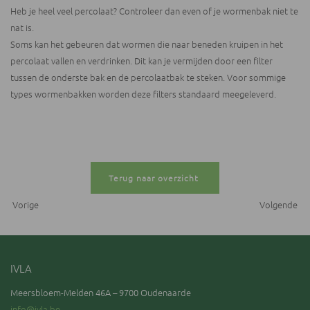
Heb je heel veel percolaat? Controleer dan even of je wormenbak niet te
nat is.
Soms kan het gebeuren dat wormen die naar beneden kruipen in het
percolaat vallen en verdrinken. Dit kan je vermijden door een filter
tussen de onderste bak en de percolaatbak te steken. Voor sommige
types wormenbakken worden deze filters standaard meegeleverd.
Terug naar overzicht
Vorige
Volgende
IVLA
Meersbloem-Melden 46A – 9700 Oudenaarde
info@ivla.be