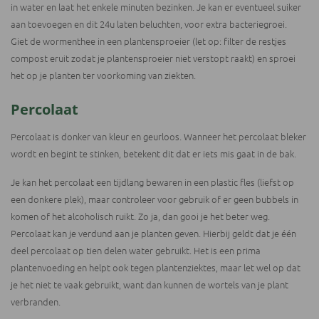
in water en laat het enkele minuten bezinken. Je kan er eventueel suiker
aan toevoegen en dit 24u laten beluchten, voor extra bacteriegroei.
Giet de wormenthee in een plantensproeier (let op: filter de restjes
compost eruit zodat je plantensproeier niet verstopt raakt) en sproei
het op je planten ter voorkoming van ziekten.
Percolaat
Percolaat is donker van kleur en geurloos. Wanneer het percolaat bleker
wordt en begint te stinken, betekent dit dat er iets mis gaat in de bak.
Je kan het percolaat een tijdlang bewaren in een plastic fles (liefst op
een donkere plek), maar controleer voor gebruik of er geen bubbels in
komen of het alcoholisch ruikt. Zo ja, dan gooi je het beter weg.
Percolaat kan je verdund aan je planten geven. Hierbij geldt dat je één
deel percolaat op tien delen water gebruikt. Het is een prima
plantenvoeding en helpt ook tegen plantenziektes, maar let wel op dat
je het niet te vaak gebruikt, want dan kunnen de wortels van je plant
verbranden.