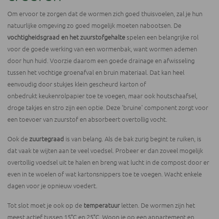
Om ervoor te zorgen dat de wormen zich goed thuisvoelen, zal je hun
natuurlijke omgeving zo goed mogelijk moeten nabootsen. De
vochtigheidsgraad en het zuurstofgehalte
spelen een belangrijke rol
voor de goede werking van een wormenbak, want wormen ademen
door hun huid. Voorzie daarom een goede drainage en afwisseling
tussen het vochtige groenafval en bruin materiaal. Dat kan heel
eenvoudig door stukjes klein gescheurd karton of
onbedrukt keukenrolpapier toe te voegen, maar ook houtschaafsel,
droge takjes en stro zijn een optie. Deze 'bruine' component zorgt voor
een toevoer van zuurstof en absorbeert overtollig vocht.
Ook de
zuurtegraad
is van belang. Als de bak zurig begint te ruiken, is
dat vaak te wijten aan te veel voedsel. Probeer er dan zoveel mogelijk
overtollig voedsel uit te halen en breng wat lucht in de compost door er
even in te woelen of wat kartonsnippers toe te voegen. Wacht enkele
dagen voor je opnieuw voedert.
Tot slot moet je ook op de
temperatuur
letten. De wormen zijn het
meest actief tussen 15°C en 25°C. Woon je op een appartement en