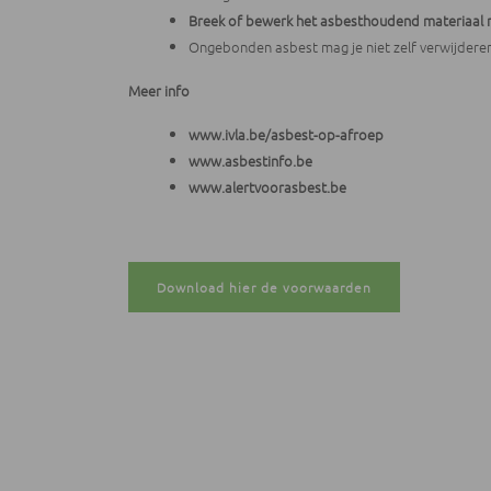
Breek of bewerk het asbesthoudend materiaal n
Ongebonden asbest mag je niet zelf verwijdere
Meer info
www.ivla.be/asbest-op-afroep
www.asbestinfo.be
www.alertvoorasbest.be
Download hier de voorwaarden