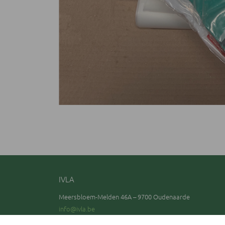
IVLA
Meersbloem-Melden 46A – 9700 Oudenaarde
info@ivla.be
0800 90 270