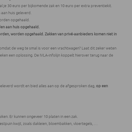
al je 30 euro per bijkomende zak en 10 euro per extra preventiekit.
 aan huis geleverd.
worden opgehaald.
en aan huis opgehaald.
 worden, worden opgehaald. Zakken van privé-aanbieders komen niet in
v. omdat de weg te smal is voor een vrachtwagen? Laat dit zeker weten
ken een oplossing. De IVLA-infolijn koppelt hierover terug naar de
egeleverd wordt en bied alles aan op de afgesproken dag,
op een
iken. Er kunnen ongeveer 10 platen in een zak.
stpuin kwijt, zoals dakleien, bloembakken, vloertegels, …