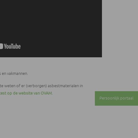
rs en vakmannen.
te weten of er (verborgen) asbestmaterialen in
ttest op de website van OVAM
.
Persoonlijk portaal