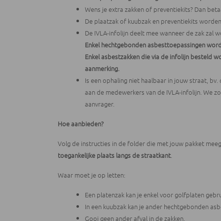
Wens je extra zakken of preventiekits? Dan beta
De plaatzak of kuubzak en preventiekits worden
De IVLA-infolijn deelt mee wanneer de zak zal 
Enkel hechtgebonden
asbesttoepassingen
word
Enkel asbestzakken die via de infolijn besteld
aanmerking.
Is een ophaling niet haalbaar in jouw straat, b
aan de medewerkers van de IVLA-infolijn. We zoe
aanvrager.
Hoe aanbieden?
Volg de instructies in de folder die met jouw pakket me
toegankelijke plaats langs de straatkant
.
Waar moet je op letten:
Een platenzak kan je enkel voor golfplaten gebru
In een kuubzak kan je ander hechtgebonden asbe
Gooi geen ander afval in de zakken.