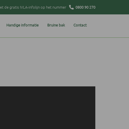
t de gratis IVLA-infolijn op het nummer
0800 90 270
Handige informatie
Bruine bak
Contact