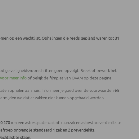
men op een wachtlijst. Ophalingen die reeds gepland waren tot 31
nodige veiligheidsvoorschriften goed opvolgt. Breek of bewerk het
voor meer info
of bekijk de filmpjes van OVAM op deze pagina.
laten ophalen aan huis
. Informeer je goed over de voorwaarden
en
vermijden we dat er zakken niet kunnen opgehaald worden.
90 270
om een asbestplatenzak of kuubzak en asbestpreventiekits te
 afroep ontvang je standaard 1 zak en 2 preventiekits.
chtlijst te staan.