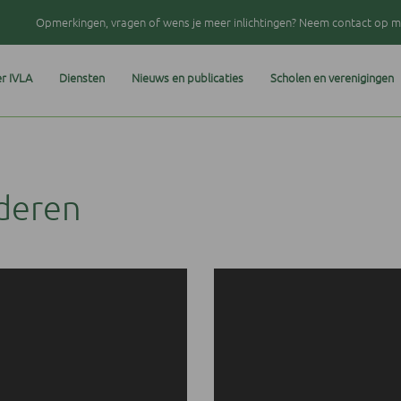
Opmerkingen, vragen of wens je meer inlichtingen? Neem contact op me
r IVLA
Diensten
Nieuws en publicaties
Scholen en verenigingen
jderen