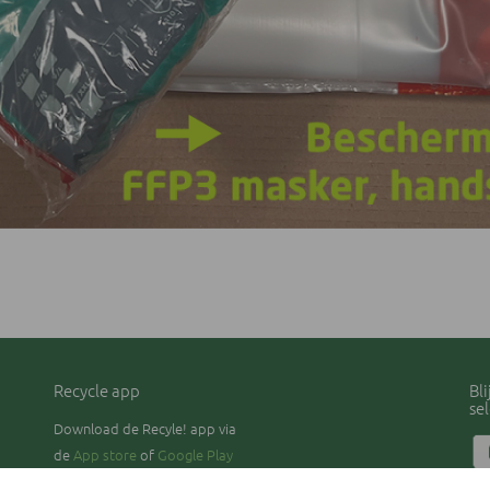
Recycle app
Bl
se
Download de Recyle! app via
de
App store
of
Google Play
Pri