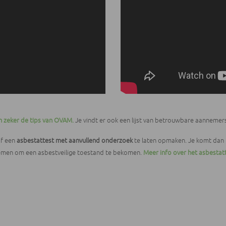
n zeker de tips van OVAM.
Je vindt er ook een lijst van betrouwbare aanneme
af een
asbestattest
met aanvullend onderzoek
te laten opmaken. Je komt dan 
nemen om een asbestveilige toestand te bekomen.
Meer info over het asbesta