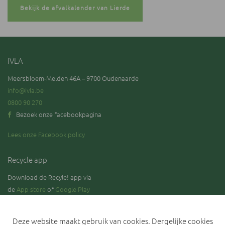
Bekijk de afvalkalender van Lierde
IVLA
Meersbloem-Melden 46A – 9700 Oudenaarde
info@ivla.be
0800 90 270
Bezoek onze facebookpagina
Lees onze Facebook policy
Recycle app
Download de Recyle! app via
de
App store
of
Google Play
Deze website maakt gebruik van cookies. Dergelijke cookies