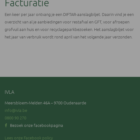
Facturatie
Een keer per jaar ontvang je een DIFTAR-aanslagbiljet. Daarin vind je een
overzicht van al je aanbiedingen voor restafval en GFT, voor afroepen
grofvuil aan huis en voor recyclageparkbezoeken. Het aanslagbiljet voor
het jaar van verbruik wordt rond april van het volgende jaar verzonden.
IVLA
Meersbloem-Melden 46A – 9700 Oudenaarde
info@ivla.be
0800 90 270
Bezoek onze facebookpagina
Lees onze Facebook policy