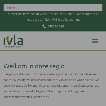
Opmerkingen, vragen of wens je meer inlichtingen? Neem contact op
met de gratis IVLA-infolijn op het nummer
0800 90 270
Welkom in onze regio
Ben je recent komen inwonen in onze regio? Dan zijn er misschien een
aantal zaken die verschillen ten opzichte van je vorige woonplaats. We
geven je graag de belangrijkste aandachtspunten mee. Snuister gerust
verder door onze website, je vindt er ongetwijfeld nog meer
interessante weetjes, sorteertips, ...