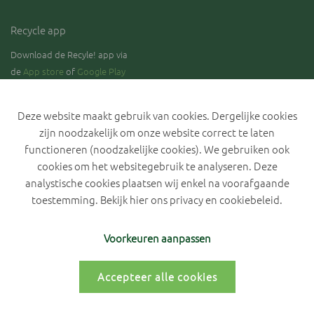
Recycle app
Download de Recyle! app via
de
App store
of
Google Play
Deze website maakt gebruik van cookies. Dergelijke cookies
zijn noodzakelijk om onze website correct te laten
Blijf op de hoogte over de stand van zaken rond de selectieve
inzameling van GFT.
functioneren (noodzakelijke cookies). We gebruiken ook
cookies om het websitegebruik te analyseren. Deze
analystische cookies plaatsen wij enkel na voorafgaande
toestemming. Bekijk hier ons
privacy en cookiebeleid
.
Privacyverklaring IVLA
Cookiebeleid
Cookievoorkeuren
Voorkeuren aanpassen
Accepteer alle cookies
Persoonlijk portaal
- By Grafica -