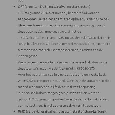
270.
GFT (groente-, fruit-, en tuinafval en etensresten)
GFT mag vanaf 2026 niet meer bij het restafval worden
aangeboden. Je kan het apart laten ophalen via de bruine bak.
Als er reeds een bruine bak aanwezig is in je woning, wordt
deze automatisch mee geactiveerd met de
restafvalcontainer. In tegenstelling tot de restafvalcontainer, is
het gebruik van de GFT-container niet verplicht. Er zijn namelijk
alternatieven zoals thuiscomposteren of je restjes aan de
kippen geven.
Wens je geen gebruik te maken van de bruine bak, dan kan je
deze laten afmelden via de IVLA-infolijn 0800 90 270.
Voor het gebruik van de bruine bak betaal je een vaste kost
van € 0,50 per begonnen maand. Ook als je de container in die
maand niet aanbiedt, blijft deze kost van toepassing.
In de bruine bakken mogen geen plastic zakken worden
gebruikt. Ook geen composteerbare plastic zakken of zakken
van maïszetmeel. Enkel papieren zakken zijn toegestaan.
PMD (verpakkingsafval van plastic, metaal of drankkartons)