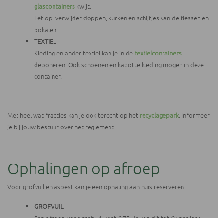
glascontainers
kwijt.
Let op: verwijder doppen, kurken en schijfjes van de flessen en
bokalen.
TEXTIEL
Kleding en ander textiel kan je in de
textielcontainers
deponeren. Ook schoenen en kapotte kleding mogen in deze
container.
Met heel wat fracties kan je ook terecht op het
recyclagepark
. Informeer
je bij jouw bestuur over het reglement.
Ophalingen op afroep
Voor grofvuil en asbest kan je een ophaling aan huis reserveren.
GROFVUIL
Een afroep voor grofvuil kost € 75. Je kan dit tot 6x per jaar