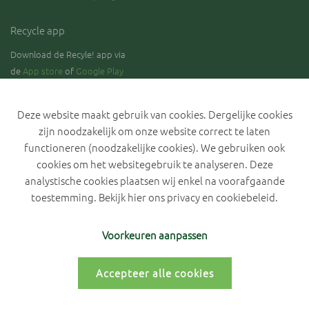
Recycle app
Download de Recyle! app via
de
App store
of
Google Play
Deze website maakt gebruik van cookies. Dergelijke cookies
zijn noodzakelijk om onze website correct te laten
Blijf op de hoogte over de stand van zaken rond de selectieve
functioneren (noodzakelijke cookies). We gebruiken ook
inzameling van GFT.
cookies om het websitegebruik te analyseren. Deze
analystische cookies plaatsen wij enkel na voorafgaande
toestemming. Bekijk hier ons
privacy en cookiebeleid
.
Privacyverklaring IVLA
Cookiebeleid
Cookievoorkeuren
Voorkeuren aanpassen
Accepteer alle cookies
Persoonlijk portaal
- By Grafica -