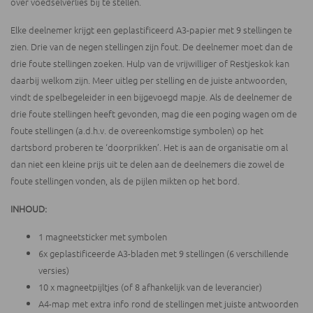
over voedselverlies bij te stellen.
Elke deelnemer krijgt een geplastificeerd A3-papier met 9 stellingen te
zien. Drie van de negen stellingen zijn fout. De deelnemer moet dan de
drie foute stellingen zoeken. Hulp van de vrijwilliger of Restjeskok kan
daarbij welkom zijn. Meer uitleg per stelling en de juiste antwoorden,
vindt de spelbegeleider in een bijgevoegd mapje. Als de deelnemer de
drie foute stellingen heeft gevonden, mag die een poging wagen om de
foute stellingen (a.d.h.v. de overeenkomstige symbolen) op het
dartsbord proberen te ‘doorprikken’. Het is aan de organisatie om al
dan niet een kleine prijs uit te delen aan de deelnemers die zowel de
foute stellingen vonden, als de pijlen mikten op het bord.
INHOUD:
1 magneetsticker met symbolen
6x geplastificeerde A3-bladen met 9 stellingen (6 verschillende
versies)
10 x magneetpijltjes (of 8 afhankelijk van de leverancier)
A4-map met extra info rond de stellingen met juiste antwoorden