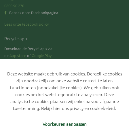
0800 90 270
Bezoek onze facebookpagina
Lees onze Facebook policy
Recycle app
Download de Recyle! app via
de
App store
of
Google Play
Deze website maakt gebruik van cookies. Dergelijke cookies
zijn noodzakelijk om onze website correct te laten
Blijf op de hoogte over de stand van zaken rond de selectieve
inzameling van GFT.
functioneren (noodzakelijke cookies). We gebruiken ook
cookies om het websitegebruik te analyseren. Deze
analystische cookies plaatsen wij enkel na voorafgaande
toestemming. Bekijk hier ons
privacy en cookiebeleid
.
Privacyverklaring IVLA
Cookiebeleid
Cookievoorkeuren
Voorkeuren aanpassen