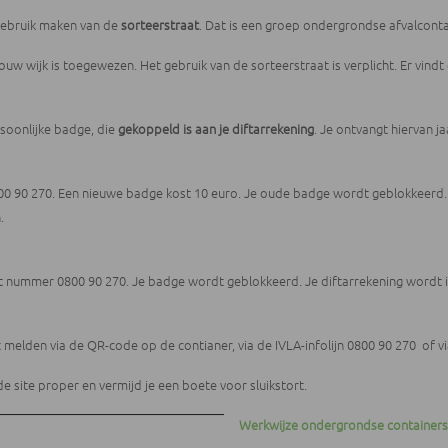
 gebruik maken van de
sorteerstraat
. Dat is een groep ondergrondse afvalconta
ouw wijk is toegewezen. Het gebruik van de sorteerstraat is verplicht. Er vin
oonlijke badge, die
gekoppeld is aan je diftarrekening
. Je ontvangt hiervan ja
0800 90 270. Een nieuwe badge kost 10 euro. Je oude badge wordt geblokkeerd.
.
a het nummer 0800 90 270. Je badge wordt geblokkeerd. Je diftarrekening wordt 
t melden via de QR-code op de contianer, via de IVLA-infolijn 0800 90 270 of v
 site proper en vermijd je een boete voor sluikstort.
Werkwijze ondergrondse containers