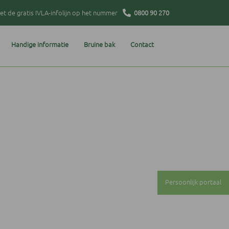
t de gratis IVLA-infolijn op het nummer
0800 90 270
Handige informatie
Bruine bak
Contact
Persoonlijk portaal