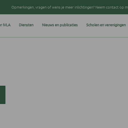
Opmerkingen, vragen of wens je meer inlichtingen? Neem contact op me
r IVLA
Diensten
Nieuws en publicaties
Scholen en verenigingen