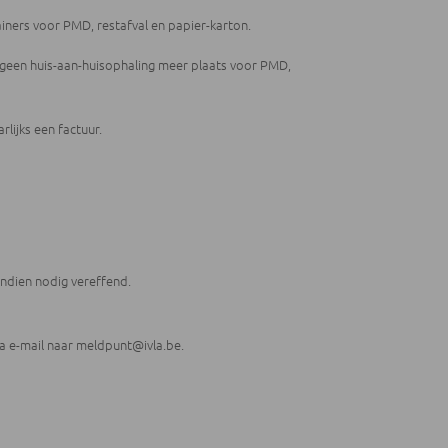
iners voor PMD, restafval en papier-karton.
dt geen huis-aan-huisophaling meer plaats voor PMD,
arlijks een factuur.
indien nodig vereffend.
ia e-mail naar
meldpunt@ivla.be
.