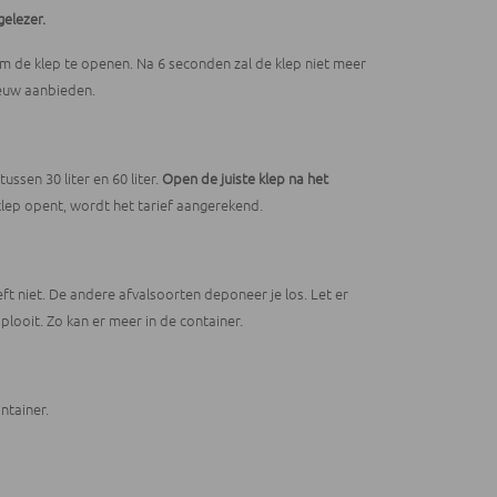
elezer.
om de klep te openen. Na 6 seconden zal de klep niet meer
euw aanbieden.
tussen 30 liter en 60 liter.
Open de juiste klep na het
 klep opent, wordt het tarief aangerekend.
ft niet. De andere afvalsoorten deponeer je los. Let er
plooit. Zo kan er meer in de container.
ntainer.