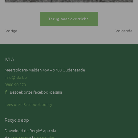
Terug naar overzicht
Vorige
Volgende
IVLA
Meersbloem-Melden 46A – 9700 Oudenaarde
info@ivla.be
0800 90 270
Bezoek onze facebookpagina
Lees onze Facebook policy
Recycle app
Download de Recyle! app via
de
App store
of
Google Play