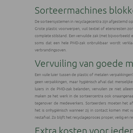
Sorteermachines blokk
De sorteersystemen in recyclagecentra zijn afgestemd op 
Grote plastic voorwerpen, vuil textiel of etensresten zo
complete stilstand. Een vervuilde zak (met bijvoorbeeld e
soms dat een hele PMD-zak onbruikbaar wordt verklaar
verbrandingsoven.
Vervuiling van goede m
Een vuile luier tussen de plastic of metalen verpakkingen? 
geen verpakkingen, maar hygiënisch afval dat menselijke
luiers in de PMD-zak belanden, vervuilen ze niet allee
maken ze het werk in de sorteercentra ook onaangenaa
tegenover de medewerkers. Sorteerders moeten het afv
het is onhygiënisch wanneer zij in contact komen met vuil
restafval. Zo blijft het recyclageproces proper, veilig en 
Extra kosten voor iede