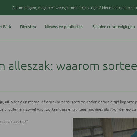
Opmerkingen, vragen of wens je meer inlichtingen? Neem contact op me
r IVLA
Diensten
Nieuws en publicaties
Scholen en verenigingen
n alleszak: waarom sorte
 uit plastic en metaal of drankkartons. Toch belanden er nog altijd kapotte pla
hte problemen, zowel voor sorteerders en sorteermachines als voor de recycla
t toch niet uit?”