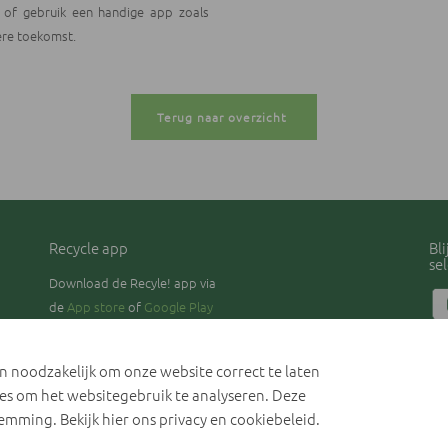
of gebruik een handige app zoals
tere toekomst.
Terug naar overzicht
Recycle app
Bl
se
Download de Recyle! app via
de
App store
of
Google Play
Pri
Coo
jn noodzakelijk om onze website correct te laten
Co
es om het websitegebruik te analyseren. Deze
temming. Bekijk hier ons
privacy en cookiebeleid
.