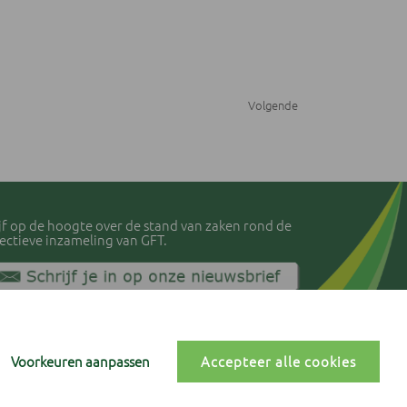
Volgende
ijf op de hoogte over de stand van zaken rond de
lectieve inzameling van GFT.
vacyverklaring IVLA
kiebeleid
okievoorkeuren
Voorkeuren aanpassen
Accepteer alle cookies