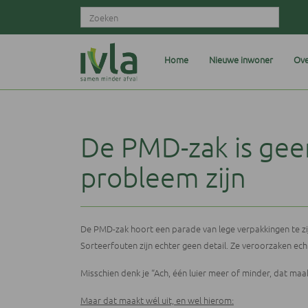
Home
Nieuwe inwoner
Ove
De PMD-zak is gee
probleem zijn
De PMD-zak hoort een parade van lege verpakkingen te zijn,
Sorteerfouten zijn echter geen detail. Ze veroorzaken ec
Misschien denk je “Ach, één luier meer of minder, dat maak
Maar dat maakt wél uit, en wel hierom: