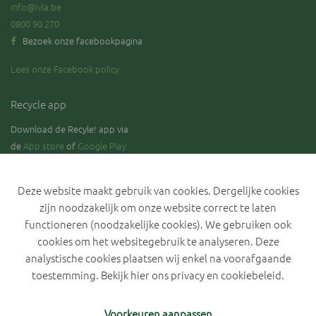
info@ivla.be
0800 90 270
Bezoek onze facebookpagina
Lees onze Facebook policy
Recycle app
Download de Recyle! app via
de
App store
of
Google Play
Deze website maakt gebruik van cookies. Dergelijke cookies
zijn noodzakelijk om onze website correct te laten
Blijf op de hoogte over de stand van zaken rond de selectieve
functioneren (noodzakelijke cookies). We gebruiken ook
inzameling van GFT.
cookies om het websitegebruik te analyseren. Deze
analystische cookies plaatsen wij enkel na voorafgaande
toestemming. Bekijk hier ons
privacy en cookiebeleid
.
Privacyverklaring IVLA
Cookiebeleid
Cookievoorkeuren
Voorkeuren aanpassen