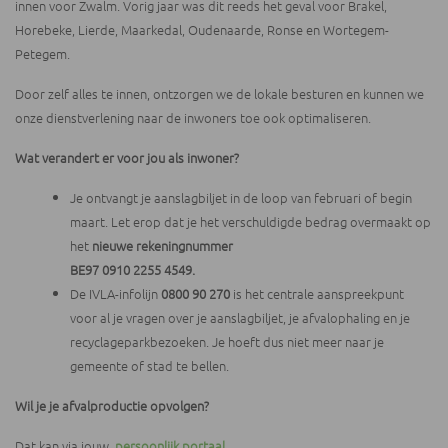
innen voor Zwalm. Vorig jaar was dit reeds het geval voor Brakel,
Horebeke, Lierde, Maarkedal, Oudenaarde, Ronse en Wortegem-
Petegem.
Door zelf alles te innen, ontzorgen we de lokale besturen en kunnen we
onze dienstverlening naar de inwoners toe ook optimaliseren.
Wat verandert er voor jou als inwoner?
Je ontvangt je aanslagbiljet in de loop van februari of begin
maart. Let erop dat je het verschuldigde bedrag overmaakt op
het
nieuwe
rekeningnummer
BE97 0910 2255 4549.
De IVLA-infolijn
0800 90 270
is het centrale aanspreekpunt
voor al je vragen over je aanslagbiljet, je afvalophaling en je
recyclageparkbezoeken. Je hoeft dus niet meer naar je
gemeente of stad te bellen.
Wil je je afvalproductie opvolgen?
Dat kan via jouw
persoonlijk portaal
.