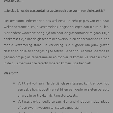
Wist je dat …
…je glas langs de glascontainer zetten ook een vorm van sluikstort is?
Het overkomt iedereen van ons wel eens. Je hebt je glas van een paar
weken verzameld en je verzamelbak begint stilletjes aan uit te puilen.
Met andere woorden: hoog tijd om naar de glascontainer te gaan. Bij je
aankomst zie je dat de glascontainer overvol is en dat ernaast ook al een
mooie verzameling staat. De verleiding is dus groot om jouw glazen
flessen en bokalen er netjes bij te zetten. Je hebt nu éénmaal de moeite
gedaan om je glas te verzamelen en tot hier te komen. Ze staan nu toch
in de buurt vanwaar ze terecht moeten komen. Doe het niet!
Waarom?
Vuil trekt vuil aan. Na de vijf glazen flessen, komt er ook nog
een zakje huishoudelijk afval bij en een oude versleten paraplu
en we zijn vertrokken richting stortplaats.
Vuil glas trekt ongedierte aan. Niemand vindt een muizenplaag
of een zwerm wespen tenslotte aangenaam.