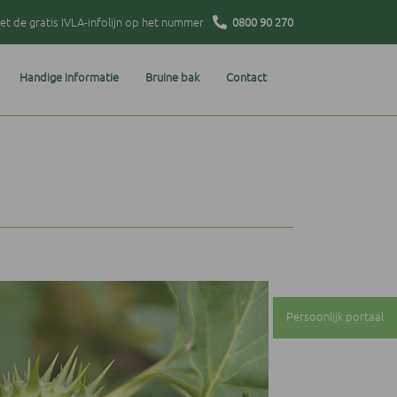
t de gratis IVLA-infolijn op het nummer
0800 90 270
Handige informatie
Bruine bak
Contact
Persoonlijk portaal