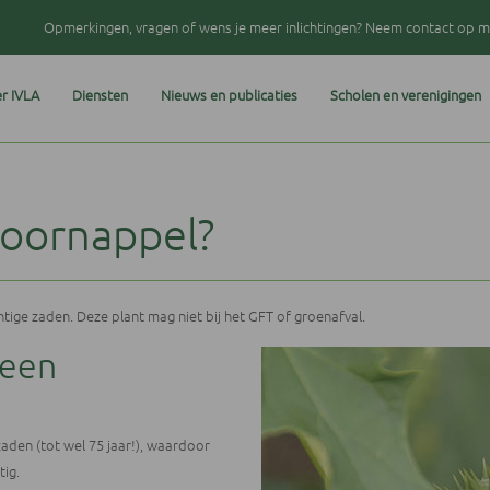
Opmerkingen, vragen of wens je meer inlichtingen? Neem contact op me
r IVLA
Diensten
Nieuws en publicaties
Scholen en verenigingen
doornappel?
htige zaden. Deze plant mag niet bij het GFT of groenafval.
 een
zaden (tot wel 75 jaar!), waardoor
tig.