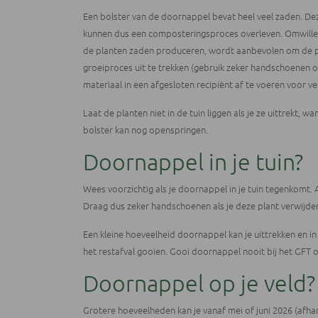
Een bolster van de doornappel bevat heel veel zaden. De
kunnen dus een composteringsproces overleven. Omwille v
de planten zaden produceren, wordt aanbevolen om de pla
groeiproces uit te trekken (gebruik zeker handschoenen om
materiaal in een afgesloten recipiënt af te voeren voor ver
Laat de planten niet in de tuin liggen als je ze uittrekt, w
bolster kan nog openspringen.
Doornappel in je tuin?
Wees voorzichtig als je doornappel in je tuin tegenkomt. Al
Draag dus zeker handschoenen als je deze plant verwijder
Een kleine hoeveelheid doornappel kan je uittrekken en in
het restafval gooien. Gooi doornappel nooit bij het GFT o
Doornappel op je veld?
Grotere hoeveelheden kan je vanaf mei of juni 2026 (afhan