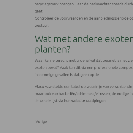
recyclagepark brengen. Laat de parkwachter steeds duid
gaat.
Controleer de voorwaarden en de aanbiedingsperiode op
bestuur.
Wat met andere exoten 
planten?
Waar kan je terecht met groenafval dat besmet is met ziek
exoten bevat? Vaak kan dit via een professionele compos
in sommige gevallen is dat geen optie.
Vlaco vzw stelde een tabel op waarin je van verschillend
maar ook van bacteriën/schimmels/virussen, de nodige in
Je kan de lijst
via hun website raadplegen
.
Vorige